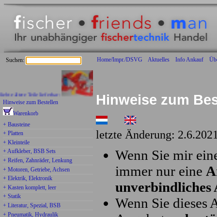
Home/Impr./DSVG
Aktuelles
Info Ankauf
Üb
Suchen:
tere Teile lieferbar:
Hinweise zum Bes
Hinweise zum Bestellen
Warenkorb
+ Bausteine
letzte Änderung: 2.6.202
+ Platten
+ Kleinteile
Wenn Sie mir eine
+ Aufkleber, BSB Sets
+ Reifen, Zahnräder, Lenkung
immer nur eine
A
+ Motoren, Getriebe, Achsen
+ Elektrik, Elektronik
unverbindliches
+ Kasten komplett, leer
+ Statik
Wenn Sie dieses 
+ Literatur, Spezial, BSB
+ Pneumatik, Hydraulik