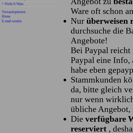
Angebot zu
bestä
+ Nicht ft Ware
Ware oft schon a
Versandoptionen
Home
Nur
überweisen r
E-mail senden
durchsuche die Ba
Angebote!
Bei Paypal reich
Paypal eine Info, 
habe eben gepaypa
Stammkunden könn
da, bitte gleich 
nur wenn wirklich
übliche Angebot, 
Die
verfügbare 
reserviert
, desha