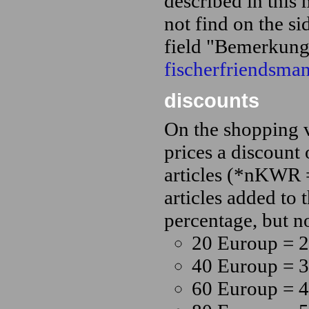
described in this 
not find on the si
field "Bemerkung
fischerfriendsm
discounts
On the shopping va
prices a discount
articles (*nKWR 
articles added to 
percentage, but n
20 Euroup = 
40 Euroup = 
60 Euroup = 