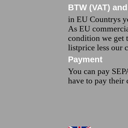
BTW (VAT) and
in EU Countrys y
As EU commercial
condition we get t
listprice less our
Payment
You can pay SEPA
have to pay their