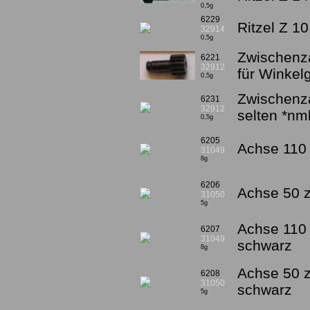
0,5g
6229
Ritzel Z 1
32914
0,5g
Zwischenza
6221
32912
für Winkel
0,5g
Zwischenza
6231
32912
selten *nm
0,5g
6205
Achse 110 
31049
8g
6206
Achse 50 z
31050
5g
Achse 110 
6207
31049
schwarz
8g
Achse 50 z
6208
31050
schwarz
5g