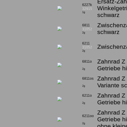
Ersatz-Zah
6227k
Winkelgetri
32915
1g
schwarz
Zwischenza
6811
31052
schwarz
2g
6211
Zwischenza
31052
2g
Zahnrad Z 1
6811o
Getriebe h
2g
Zahnrad Z 
6811os
Variante s
2g
Zahnrad Z 1
6211o
Getriebe hi
2g
Zahnrad Z 1
6211oo
Getriebe h
2g
ohne klein