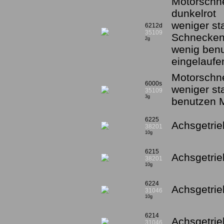
Motorschne
dunkelrot
weniger sta
6212d
35109
Schnecken,
2g
wenig ben
eingelaufe
Motorschne
6000s
weniger st
35109
3g
benutzen M
6225
Achsgetrie
38201
10g
6215
Achsgetrieb
38201
10g
6224
Achsgetrie
31046
10g
6214
Achsgetrieb
31046