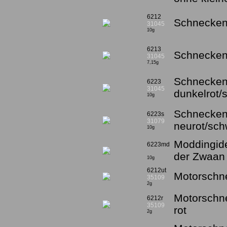
6212
Schneckeng
31045
10g
6213
Schneckeng
31045
7,15g
Schnecken
6223
31045
dunkelrot/
10g
Schnecken
6223s
31079
neurot/sc
10g
Moddingide
6223md
der Zwaan
10g
6212ut
Motorschne
35109
2g
Motorschn
6212r
35109
rot
2g