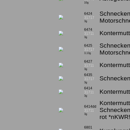
10g
Schnecken
6424
31717
Motorschne
3g
6474
Kontermutt
31711
3g
Schnecken
6425
31717
Motorschne
3,13g
6427
Kontermutt
31711
3g
6435
Schneckens
31717
3g
6414
Kontermutt
31711
3g
Kontermutt
6414dd
Schnecken
31711
3g
rot *nKWR
6801