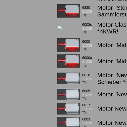
Motor "Sto
6830
31039
Sammlerst
75g
Motor Clas
6002s
31039
*nKWR!
75g
6000
Motor "Mid-
31039
75g
6000a
Motor "Mid-
31039
75g
Motor "New
6016
31039
Schieber 
75g
6005
Motor "New
31039
75g
6017
Motor New-
31039
75g
6003
Motor New-
31039
75g