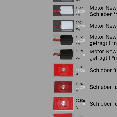
Motor New-
6037
31039
Schieber 
75g
6001
Motor New-
31039
75g
Motor New-
6012
32618
gefragt ! *
75g
Motor New-
6013
32618
gefragt ! *
75g
6020
Schieber fü
35830
8g
6820
Schieber f
35830
8g
6020n
Schieber f
35830
8g
6021