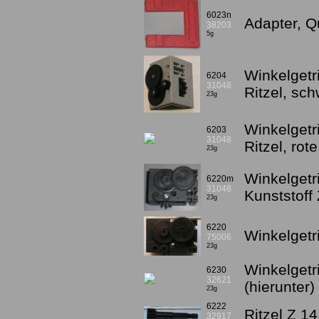
6023n
Adapter, Qu
38203
5g
Winkelget
6204
31048
Ritzel, sc
23g
Winkelget
6203
31048
Ritzel, rot
23g
Winkelgetr
6220m
31048
Kunststoff
23g
6220
Winkelgetr
75006
23g
Winkelgetr
6230
32621
(hierunter)
23g
6222
Ritzel Z 14
32917