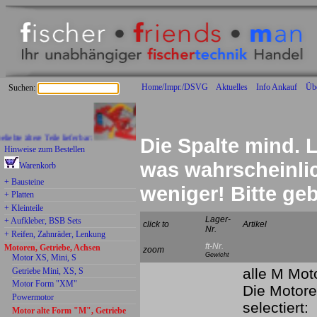
Home/Impr./DSVG
Aktuelles
Info Ankauf
Üb
Suchen:
ältere Teile lieferbar:
Die Spalte mind. L
Hinweise zum Bestellen
was wahrscheinlich
Warenkorb
+ Bausteine
weniger! Bitte g
+ Platten
+ Kleinteile
Lager-
+ Aufkleber, BSB Sets
click to
Artikel
Nr.
+ Reifen, Zahnräder, Lenkung
ft-Nr.
Motoren, Getriebe, Achsen
zoom
Gewicht
Motor XS, Mini, S
alle M Moto
Getriebe Mini, XS, S
Motor Form "XM"
Die Motore
Powermotor
selectiert:
Motor alte Form "M", Getriebe