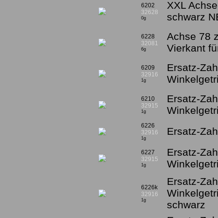
XXL Achse 
6202
32628
schwarz 
0g
Achse 78 z
6228
32081
Vierkant fü
6g
Ersatz-Za
6209
32916
Winkelgetri
1g
Ersatz-Zah
6210
32915
Winkelgetri
1g
6226
Ersatz-Zah
32916
1g
Ersatz-Zah
6227
32915
Winkelgetr
1g
Ersatz-Za
6226k
Winkelgetri
32916
1g
schwarz