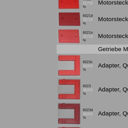
Motorsteckp
31710
6g
6021d
Motorsteckp
31710
6g
6021n
Motorsteckp
31710
6g
Getriebe 
6023c
Adapter, Qu
38203
5g
6023
Adapter, Qu
38203
5g
6023d
Adapter, Q
38203
5g