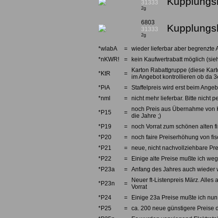
Kupplungsh
31333
2g
6803
Kupplungsh
31333
2g
*wlabA
=
wieder lieferbar aber begrenzte 
*nKWR!
=
kein Kaufwertrabatt möglich (sieh
Karton Rabattgruppe (diese Karto
*KtR
=
im Angebot kontrollieren ob da 3e
*PiA
=
Staffelpreis wird erst beim Angebo
*nml
=
nicht mehr lieferbar. Bitte nicht
noch Preis aus Übernahme von Kno
*P15
=
die Jahre ;)
*P19
=
noch Vorrat zum schönen alten fi
*P20
=
noch faire Preiserhöhung von fi
*P21
=
neue, nicht nachvollziehbare Pre
*P22
=
Einige alte Preise mußte ich we
*P23a
=
Anfang des Jahres auch wieder w
Neuer ft-Listenpreis März. Alles 
*P23n
=
Vorrat
*P24
=
Einige 23a Preise mußte ich nun 
*P25
=
ca. 200 neue günstigere Preise d