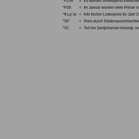
*P25n
=
Es wurden vorwiegend Elektrotei
*P26
=
Im Januar wurden viele Preise v
*ft-Lp´xx
=
Info fischer Listenpreis für Jahr 
*SP
=
Preis durch Kästenausschlachten
*SJ
=
Teil bei Santjohanser besorgt, so
Fischertechnik, fishertechnik, fishe
Einzelteilservice, Ersatzteile, Einze
fishertechnik, Teile, Teileliste, Pre
Konstruktion, Fisher, technic, const
Aluprofile, Alu, Zubehör