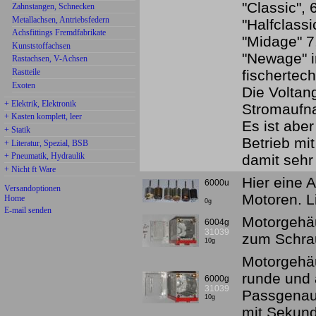
"Classic",
Zahnstangen, Schnecken
Metallachsen, Antriebsfedern
"Halfclass
Achsfittings Fremdfabrikate
"Midage" 7
Kunststoffachsen
"Newage" i
Rastachsen, V-Achsen
Rastteile
fischertech
Exoten
Die Voltan
+ Elektrik, Elektronik
Stromaufn
+ Kasten komplett, leer
Es ist aber
+ Statik
Betrieb mit
+ Literatur, Spezial, BSB
+ Pneumatik, Hydraulik
damit sehr
+ Nicht ft Ware
Hier eine 
6000u
Versandoptionen
Motoren. L
Home
0g
E-mail senden
Motorgehäu
6004g
31039
zum Schra
10g
Motorgehäu
runde und 
6000g
31039
Passgenau
10g
mit Sekun