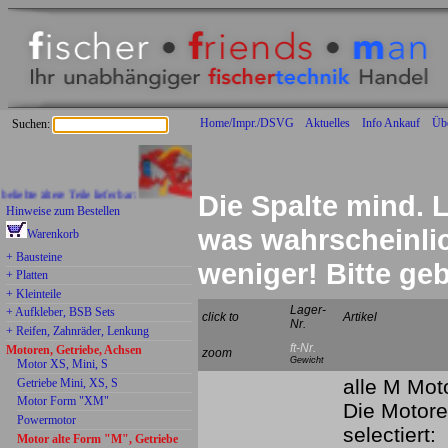
Home/Impr./DSVG
Aktuelles
Info Ankauf
Üb
Suchen:
 ältere Teile lieferbar:
Die Spalte mind. L
Hinweise zum Bestellen
was wahrscheinlich
Warenkorb
+ Bausteine
weniger! Bitte g
+ Platten
+ Kleinteile
Lager-
+ Aufkleber, BSB Sets
click to
Artikel
Nr.
+ Reifen, Zahnräder, Lenkung
ft-Nr.
Motoren, Getriebe, Achsen
zoom
Gewicht
Motor XS, Mini, S
alle M Moto
Getriebe Mini, XS, S
Motor Form "XM"
Die Motore
Powermotor
selectiert:
Motor alte Form "M", Getriebe