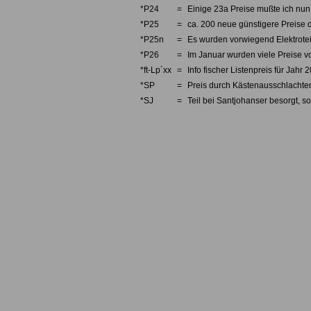
*P24
=
Einige 23a Preise mußte ich nun 
*P25
=
ca. 200 neue günstigere Preise d
*P25n
=
Es wurden vorwiegend Elektrotei
*P26
=
Im Januar wurden viele Preise v
*ft-Lp´xx
=
Info fischer Listenpreis für Jahr 
*SP
=
Preis durch Kästenausschlachten
*SJ
=
Teil bei Santjohanser besorgt, so
Fischertechnik, fishertechnik, fishe
Einzelteilservice, Ersatzteile, Einze
fishertechnik, Teile, Teileliste, Pre
Konstruktion, Fisher, technic, const
Aluprofile, Alu, Zubehör