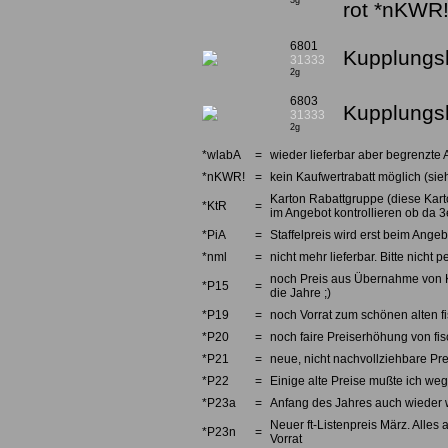
3g
rot *nKWR
6801
Kupplungsh
31333
2g
6803
Kupplungsh
31333
2g
*wlabA
=
wieder lieferbar aber begrenzte 
*nKWR!
=
kein Kaufwertrabatt möglich (sieh
Karton Rabattgruppe (diese Karto
*KtR
=
im Angebot kontrollieren ob da 3e
*PiA
=
Staffelpreis wird erst beim Angebo
*nml
=
nicht mehr lieferbar. Bitte nicht
noch Preis aus Übernahme von Kno
*P15
=
die Jahre ;)
*P19
=
noch Vorrat zum schönen alten fi
*P20
=
noch faire Preiserhöhung von fi
*P21
=
neue, nicht nachvollziehbare Pre
*P22
=
Einige alte Preise mußte ich we
*P23a
=
Anfang des Jahres auch wieder w
Neuer ft-Listenpreis März. Alles 
*P23n
=
Vorrat