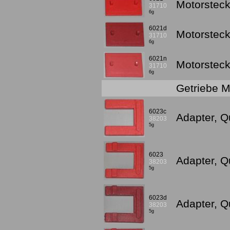
Motorsteckp
31710
6g
6021d
Motorsteckp
31710
6g
6021n
Motorsteckp
31710
6g
Getriebe 
6023c
Adapter, Qu
38203
5g
6023
Adapter, Qu
38203
5g
6023d
Adapter, Q
38203
5g