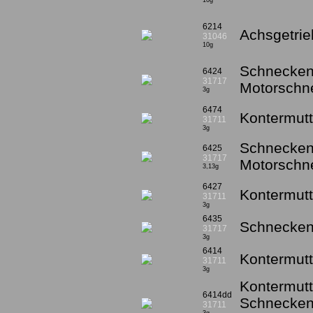
10g
6214
Achsgetrieb
31046
10g
Schnecken
6424
31717
Motorschne
3g
6474
Kontermutt
31711
3g
Schnecken
6425
31717
Motorschne
3,13g
6427
Kontermutt
31711
3g
6435
Schneckens
31717
3g
6414
Kontermutt
31711
3g
Kontermutt
6414dd
Schnecken
31711