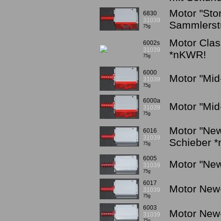
Motor "Sto
6830
31039
Sammlerst
75g
Motor Clas
6002s
31039
*nKWR!
75g
6000
Motor "Mid-
31039
75g
6000a
Motor "Mid-
31039
75g
Motor "New
6016
31039
Schieber 
75g
6005
Motor "New
31039
75g
6017
Motor New-
31039
75g
6003
Motor New-
31039
75g