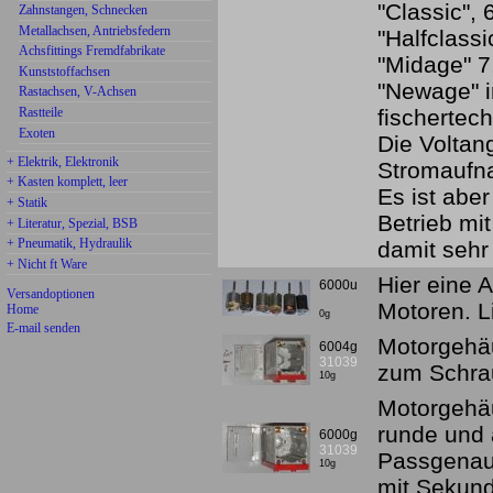
"Classic",
Zahnstangen, Schnecken
Metallachsen, Antriebsfedern
"Halfclass
Achsfittings Fremdfabrikate
"Midage" 7
Kunststoffachsen
"Newage" i
Rastachsen, V-Achsen
Rastteile
fischertech
Exoten
Die Voltan
+ Elektrik, Elektronik
Stromaufn
+ Kasten komplett, leer
Es ist aber
+ Statik
Betrieb mit
+ Literatur, Spezial, BSB
+ Pneumatik, Hydraulik
damit sehr
+ Nicht ft Ware
Hier eine 
6000u
Versandoptionen
Motoren. L
Home
0g
E-mail senden
Motorgehäu
6004g
31039
zum Schra
10g
Motorgehäu
runde und 
6000g
31039
Passgenau
10g
mit Sekun