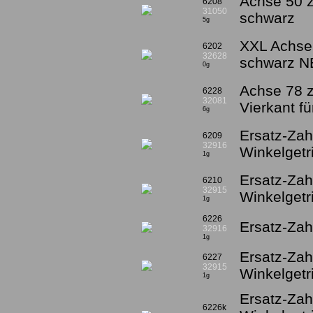
Achse 50 z
6208
31050
schwarz
5g
XXL Achse 
6202
32628
schwarz 
0g
Achse 78 z
6228
32081
Vierkant fü
6g
Ersatz-Za
6209
32916
Winkelgetri
1g
Ersatz-Zah
6210
32915
Winkelgetri
1g
6226
Ersatz-Zah
32916
1g
Ersatz-Zah
6227
32915
Winkelgetr
1g
Ersatz-Za
6226k