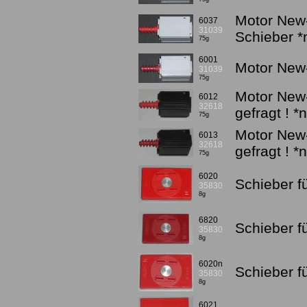
Motor New-
6037
31039
Schieber 
75g
6001
Motor New-
31039
75g
Motor New-
6012
32618
gefragt ! *
75g
Motor New-
6013
32618
gefragt ! *
75g
6020
Schieber fü
35830
8g
6820
Schieber f
35830
8g
6020n
Schieber f
35830
8g
6021