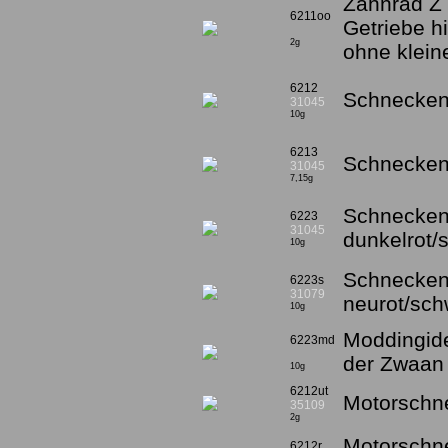
Zahnrad Z 1
6211oo
Getriebe h
2g
ohne klein
6212
Schneckeng
31045
10g
6213
Schneckeng
31045
7,15g
Schnecken
6223
31045
dunkelrot/
10g
Schnecken
6223s
31079
neurot/sc
10g
Moddingide
6223md
der Zwaan
10g
6212ut
Motorschne
35109
2g
Motorschn
6212r