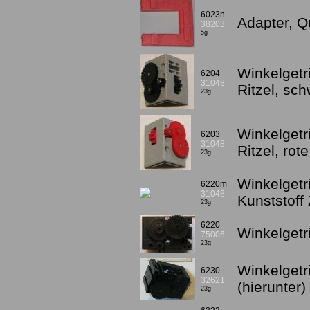
6023n
Adapter, Qu
38203
5g
Winkelget
6204
31048
Ritzel, sc
23g
Winkelget
6203
31048
Ritzel, rot
23g
Winkelgetr
6220m
31048
Kunststoff
23g
6220
Winkelgetr
75006
23g
Winkelgetr
6230
32621
(hierunter)
23g