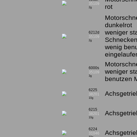
35109
rot
2g
Motorschne
dunkelrot
weniger sta
6212d
35109
Schnecken,
2g
wenig ben
eingelaufe
Motorschne
6000s
weniger st
35109
3g
benutzen M
6225
Achsgetrie
38201
10g
6215
Achsgetrieb
38201
10g
6224
Achsgetrie
31046