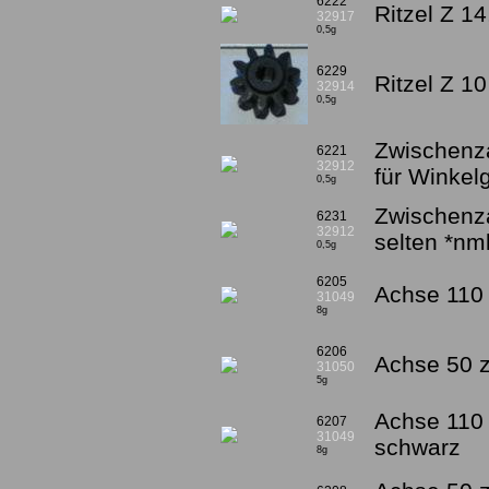
6222
Ritzel Z 14
32917
0,5g
6229
Ritzel Z 1
32914
0,5g
Zwischenza
6221
32912
für Winkel
0,5g
Zwischenza
6231
32912
selten *nm
0,5g
6205
Achse 110 
31049
8g
6206
Achse 50 z
31050
5g
Achse 110 
6207
31049
schwarz
8g