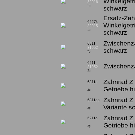
Winkelgetri
32916
1g
schwarz
Ersatz-Zah
6227k
Winkelgetri
32915
1g
schwarz
Zwischenza
6811
31052
schwarz
2g
6211
Zwischenza
31052
2g
Zahnrad Z 1
6811o
Getriebe h
2g
Zahnrad Z 
6811os
Variante s
2g
Zahnrad Z 1
6211o
Getriebe hi
2g