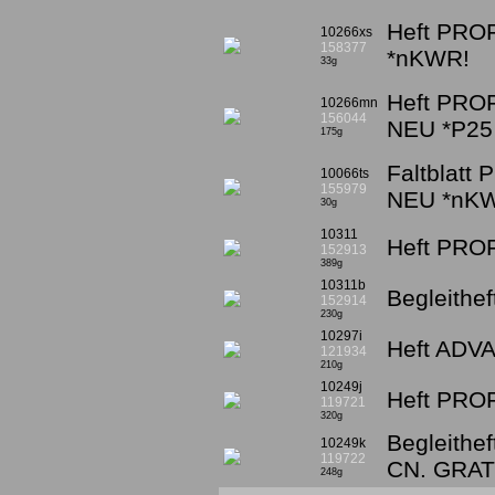
Heft PRO
10266xs
158377
*nKWR!
33g
Heft PROF
10266mn
156044
NEU *P25
175g
Faltblatt
10066ts
155979
NEU *nK
30g
10311
Heft PROF
152913
389g
10311b
Begleithe
152914
230g
10297i
Heft ADVA
121934
210g
10249j
Heft PROF
119721
320g
Begleithef
10249k
119722
CN. GRAT
248g