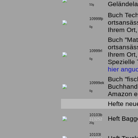
Geländela
53g
Buch Techn
10999fp
ortsansäs
0g
Ihrem Ort
Buch "Math
ortsansäs
10999rl
Ihrem Ort
0g
Spezielle 
hier angu
Buch "fisc
10999ek
Buchhande
0g
Amazon eh
Hefte neu
10103b
Heft Bagg
213252
20g
10103l