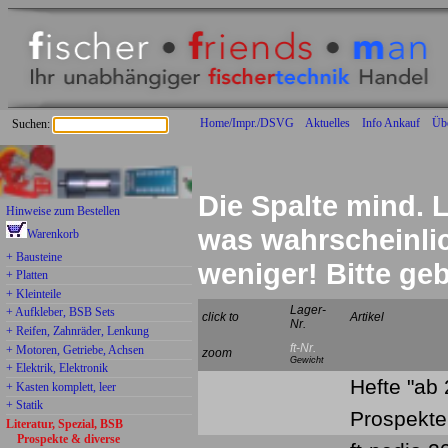
Home/Impr./DSVG
Aktuelles
Info Ankauf
Üb
Suchen:
Die Spalte mind. L
Hinweise zum Bestellen
was wahrscheinlich
Warenkorb
+ Bausteine
weniger! Bitte g
+ Platten
+ Kleinteile
Lager-
+ Aufkleber, BSB Sets
click to
Artikel
Nr.
+ Reifen, Zahnräder, Lenkung
ft-Nr.
+ Motoren, Getriebe, Achsen
zoom
Gewicht
+ Elektrik, Elektronik
Hefte "ab
+ Kasten komplett, leer
+ Statik
Prospekte
Literatur, Spezial, BSB
Prospekte & diverse