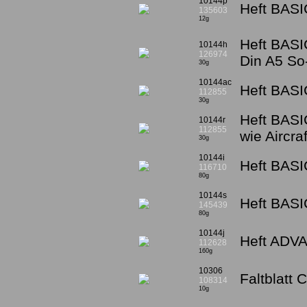
10144p
Heft BASI
135603
12g
Heft BASI
10144h
126974
Din A5 So
30g
10144ac
Heft BASIC
112855
30g
Heft BASI
10144r
112855
wie Aircra
30g
10144i
Heft BASI
116710
80g
10144s
Heft BASI
145439
80g
10144j
Heft ADVA
112628
160g
10306
Faltblatt 
108314
10g