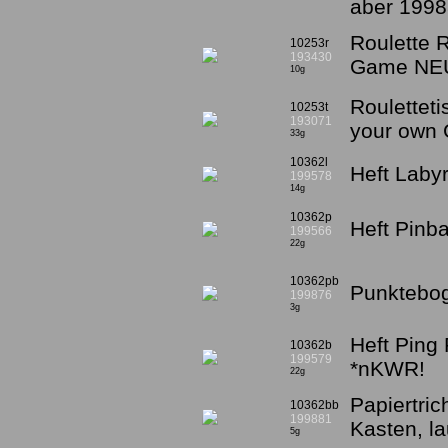
aber 1998
Roulette 
10253r
193430
Game NE
10g
Roulettet
10253t
193071
your own
33g
10362l
Heft Laby
199578
14g
10362p
Heft Pinb
199566
22g
10362pb
Punktebog
199876
3g
Heft Ping
10362b
199579
*nKWR!
22g
Papiertri
10362bb
199881
Kasten, la
5g