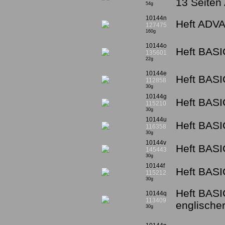
13 Seiten
54g
10144n
Heft ADV
127475
160g
10144o
Heft BASI
135601
22g
10144e
Heft BASI
112858
30g
10144g
Heft BASIC
115210
30g
10144u
Heft BASI
116358
30g
10144v
Heft BASI
145443
30g
10144f
Heft BASI
115212
30g
Heft BASIC
10144q
113409
englischer
30g