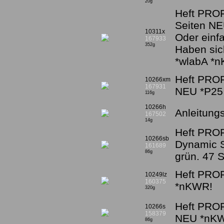
20g
Heft PRO
Seiten NE
10311x
Oder einf
167933
352g
Haben sic
*wlabA *
Heft PROF
10266xm
167931
NEU *P25
116g
10266h
Anleitung
167502
14g
Heft PROFI
10266sb
Dynamic S,
161689
86g
grün. 47 
Heft PRO
10249lz
160375
*nKWR!
320g
Heft PROF
10266s
158379
NEU *nK
86g