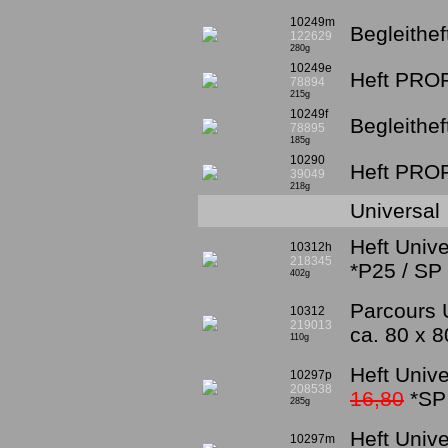
10249m
Begleithe
122629
280g
10249e
Heft PROF
78894
215g
10249f
Begleithe
78895
185g
10290
Heft PROF
39049
218g
Universal
Heft Unive
10312h
218345
*P25 / SP
402g
Parcours 
10312
219013
ca. 80 x 
110g
Heft Univ
10297p
208538
16,80
*SP
285g
Heft Univ
10297m