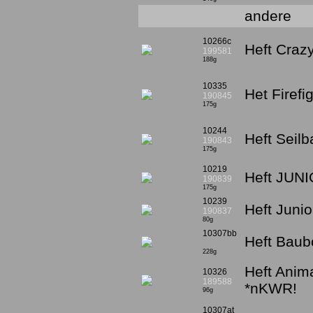
andere
10266c
Heft Craz
199581
188g
10335
Het Firef
190845
175g
10244
Heft Seil
190843
175g
10219
Heft JUNI
190839
175g
10239
Heft Junio
190837
80g
10307bb
Heft Baubo
228g
Heft Anim
10326
189588
*nKWR!
96g
10307at