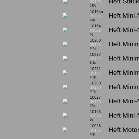
Heft Stati
39128
130g
10164n
Heft Mini-
39225
10g
10164
Heft Mini-
39029
5g
10283
Heft Minim
39193
8,2g
10282
Heft Mini
39192
8,3g
10281
Heft Mini
39191
8,1g
10280
Heft Minim
39190
8,2g
10027
Heft Mini-
39180
20g
10163
Heft Mini-
39025
5g
10026
Heft Motor
39132
42g