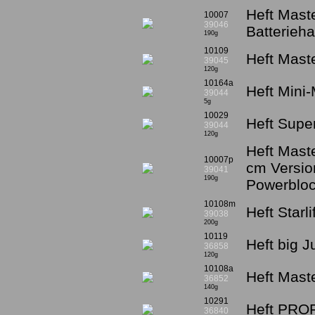
Heft Mast
10007
39046
Batterieha
190g
10109
Heft Mast
39045
120g
10164a
Heft Mini-
39044
5g
10029
Heft Supe
39044
120g
Heft Mast
10007p
cm Versio
39041
190g
Powerblo
10108m
Heft Starl
39038
200g
10119
Heft big J
36858
120g
10108a
Heft Mast
36852
140g
10291
Heft PROFI
36840