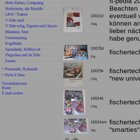
ft-pedia 2
Hefte Elektro, Computing
Beachten S
Hobbyhefte, alte Modelle
LKW / Traktor
eventuell w
10011d
V-Teile rund
können an
150g
V-Teile eckig, Figuren und Chassis
lieber näc
Männlein, Sitze
habe genu
Fernsteuerung
Kugelbahn
10025d
Spezialteile, Hobbywelt
fischertec
Flugschau und Jet Teile
24g
Exoten
+ Pneumatik, Hydraulik
fischerte
10025k
+ Nicht ft Ware
"new unive
170g
Versandoptionen
Home
E-mail senden
10024k
fischertec
170g
fischerte
10024sm
"smarties"
24g