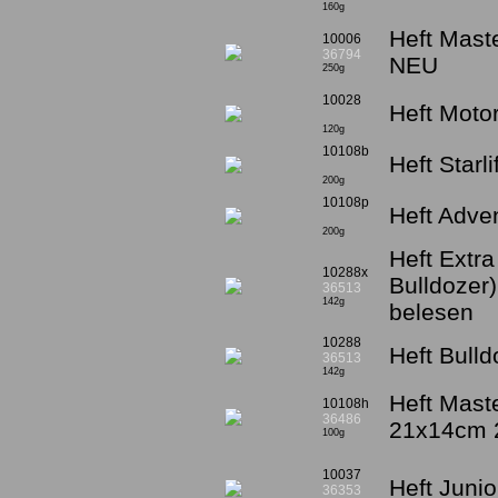
160g
Heft Mast
10006
36794
NEU
250g
10028
Heft Motor
120g
10108b
Heft Starl
200g
10108p
Heft Adve
200g
Heft Extra
10288x
Bulldozer)
36513
142g
belesen
10288
Heft Bulld
36513
142g
Heft Maste
10108h
36486
21x14cm 2
100g
10037
Heft Juni
36353