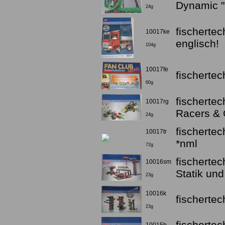
Dynamic "
24g
fischerte
10017ke
englisch!
104g
10017fe
fischerte
60g
fischerte
10017rg
Racers & G
24g
fischertec
10017tr
*nml
72g
fischerte
10016sm
Statik und
23g
10016k
fischerte
23g
fischerte