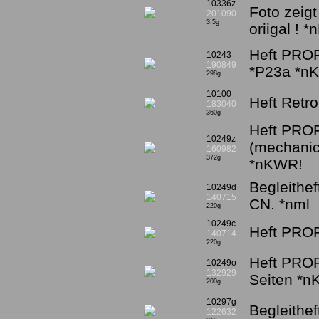
10336z
Foto zeigt
201090
3,5g
oriigal ! 
Heft PROF
10243
190849
*P23a *n
298g
10100
Heft Retr
183040
360g
Heft PROF
10249z
(mechanic
160982
372g
*nKWR!
Begleithe
10249d
140715
CN. *nml
220g
10249c
Heft PROFI
140714
220g
Heft PROF
10249o
132929
Seiten *
200g
10297g
Begleithef
122632