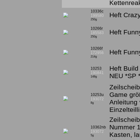
Kettenrea
10336c
Heft Craz
199580
250g
10266r
Heft Fun
185583
250g
10266f
Heft Fun
172956
214g
Heft Buil
10253
190841
NEU *SP 
148g
Zeilschei
Game grö
10253u
193072
Anleitung 
8g
Einzelteil
Zeilscheib
Nummer 19
10362nb
193072
Kasten, lau
5g