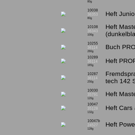
80g
10038
Heft Junio
36353
80g
Heft Mast
10108
36343
(dunkelbl
100g
10255
Buch PROF
36114
260g
10289
Heft PROF
36114
165g
Fremdspr
10287
36114
tech 142 
250g
10030
Heft Maste
35791
120g
10047
Heft Cars
35128
132g
10047b
Heft Powe
24527
128g