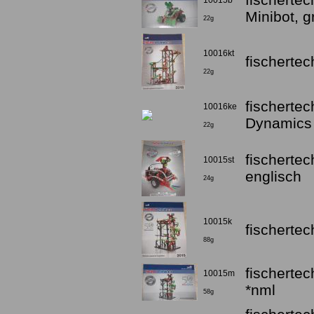
10015b
Minibot, gr
22g
10016kt
fischerte
22g
fischerte
10016ke
Dynamics 
22g
fischerte
10015st
englisch
24g
10015k
fischerte
88g
fischerte
10015m
*nml
58g