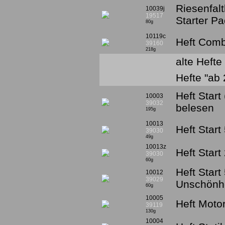
Riesenfal
10039j
19517
Starter P
80g
10119c
Heft Comb
39160
218g
alte Hefte
Hefte "ab
Heft Start
10003
39032
belesen
195g
10013
Heft Start
39030
49g
10013z
Heft Start
39030
60g
Heft Start
10012
39029
Unschönhe
60g
10005
Heft Moto
39119
130g
10004