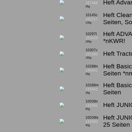
Heft Adva
167486
36g
Heft Clean
10145c
165217
Seiten, S
130g
Heft ADV
10297t
163429
*nKWR!
166g
10307c
Heft Trac
151300
180g
Heft Basic
10288n
145441
Seiten *n
28g
Heft Basic
10288m
145441
Seiten
28g
10039n
Heft JUNI
143581
80g
Heft JUNIO
10039ls
143580
25 Seiten
40g