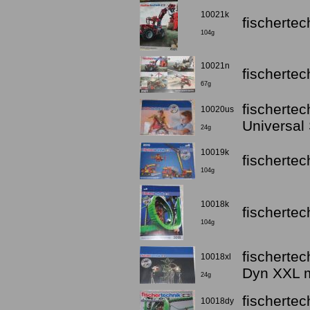
10021k
fischerte
104g
10021n
fischerte
67g
fischerte
10020us
Universal 
24g
10019k
fischertec
104g
10018k
fischertec
104g
fischerte
10018xl
Dyn XXL m
24g
fischerte
10018dy