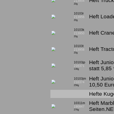
Heft Tru
213954
20g
10103r
Heft Load
213956
20g
10103k
Heft Cran
213950
20g
10103t
Heft Trac
213958
20g
Heft Junio
10103jp
216371
statt 5,8
138g
Heft Juni
10103jm
216374
10,50 Eur
258g
Hefte Kug
Heft Marb
10311m
190847
Seiten.N
276g