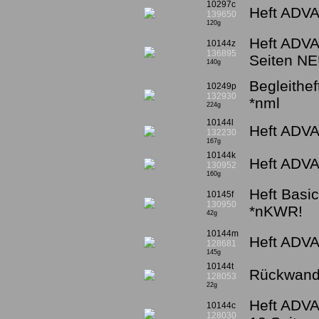
10297c
Heft ADVA
139650
120g
Heft ADVA
10144z
136895
Seiten N
140g
Begleithe
10249p
132930
*nml
224g
10144l
Heft ADVA
132230
167g
10144k
Heft ADVA
130952
160g
Heft Basi
10145f
130950
*nKWR!
42g
10144m
Heft ADVA
128681
145g
10144t
Rückwand
128053
22g
Heft ADVA
10144c
128030