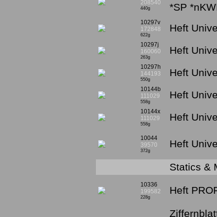
208540
*SP *nKW
440g
10297v
Heft Unive
172848
622g
10297j
Heft Unive
160060
263g
10297h
Heft Unive
144193
550g
10144b
Heft Unive
111029
558g
10144x
Heft Unive
111029
558g
10044
Heft Unive
39570
372g
Statics &
10336
Heft PRO
199582
228g
Ziffernbl