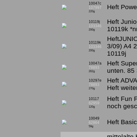
10047c
Heft Powe
107997
220g
Heft Junio
10119j
103346
10119k *n
200g
HeftJUNI
10119k
3/09) A4 2
103346
200g
10119j
Heft Super
10047a
78893
unten. 85 
262g
Heft ADVA
10297e
78893
Heft weit
270g
Heft Fun 
10117
62959
noch gesc
120g
10049
Heft Basi
62864
59g
mittelalte