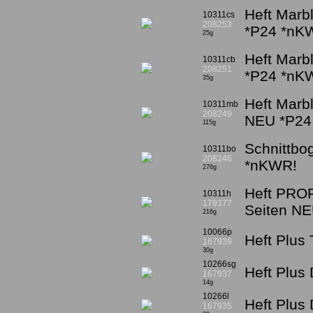
Heft Marb
10311cs
208253
*P24 *nK
25g
Heft Marb
10311cb
208251
*P24 *nK
35g
Heft Marb
10311mb
208249
NEU *P24
115g
Schnittbo
10311bo
208246
*nKWR!
276g
Heft PROF
10311h
179377
Seiten N
216g
10066p
Heft Plus
167939
30g
10266sg
Heft Plus
167937
14g
10266l
Heft Plus
167935