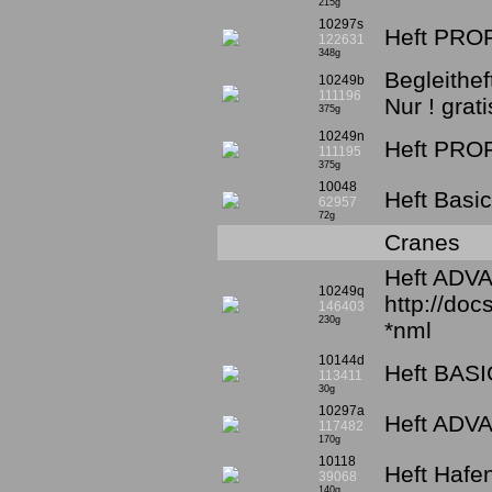
215g
10297s
Heft PROF
122631
348g
Begleithe
10249b
111196
Nur ! grat
375g
10249n
Heft PROF
111195
375g
10048
Heft Basi
62957
72g
Cranes
Heft ADVA
10249q
http://do
146403
230g
*nml
10144d
Heft BASI
113411
30g
10297a
Heft ADVA
117482
170g
10118
Heft Hafe
39068
140g