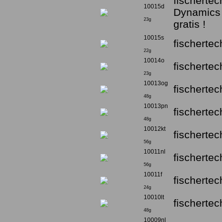
fischerte
10015d
Dynamics 
23g
gratis !
10015s
fischertec
22g
10014o
fischerte
23g
10013og
fischerte
48g
10013pn
fischerte
48g
10012kt
fischerte
56g
10011nl
fischerte
56g
10011f
fischerte
24g
10010lt
fischerte
48g
10009nl