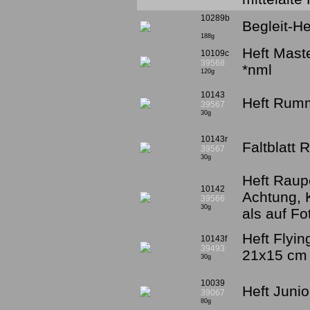
10289b
Begleit-H
188g
Heft Mast
10109c
39568
*nml
120g
10143
Heft Rumm
39567
30g
10143r
Faltblatt 
39567
30g
Heft Raup
10142
Achtung, 
39566
30g
als auf Fot
Heft Flyin
10143f
39493
21x15 cm
30g
10039
Heft Junio
39067
80g