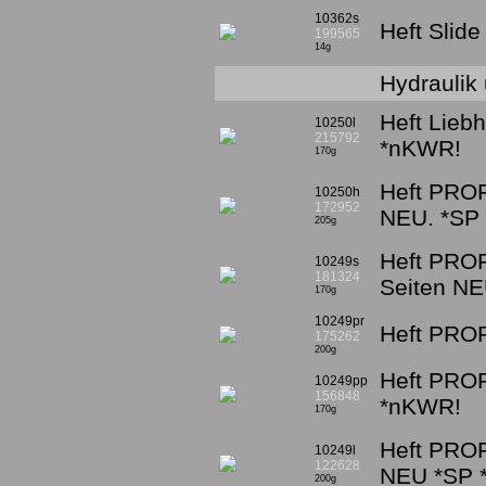
10362s
Heft Slid
199565
14g
Hydraulik
Heft Lieb
10250l
215792
*nKWR!
170g
Heft PROF
10250h
172952
NEU. *SP
205g
Heft PROF
10249s
181324
Seiten NE
170g
10249pr
Heft PROF
175262
200g
Heft PROF
10249pp
156848
*nKWR!
170g
Heft PROF
10249l
122628
NEU *SP 
200g